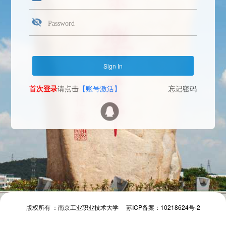
首次登录
请点击
【账号激活】
忘记密码
Face Login
微信扫一扫
The camera will be turned on soon. Please pay attention to your privacy
Send verification code
首次登录
请点击
【账号激活】
忘记密码
首次登录
请点击
【账号激活】
忘记密码
版权所有 ：南京工业职业技术大学 苏ICP备案：10218624号-2